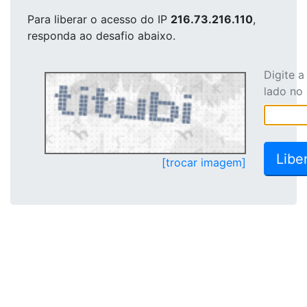
Para liberar o acesso
do IP
216.73.216.110
,
responda ao desafio abaixo.
Digite 
lado no
[trocar imagem]