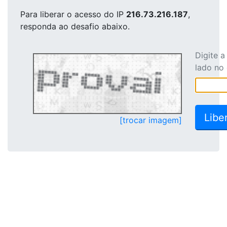
Para liberar o acesso
do IP
216.73.216.187
,
responda ao desafio abaixo.
Digite 
lado no
[trocar imagem]