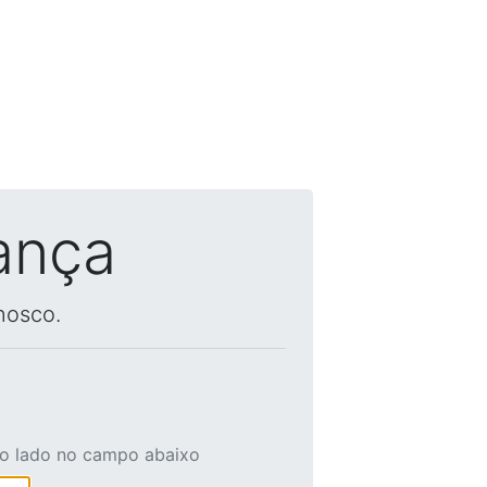
ança
nosco.
ao lado no campo abaixo