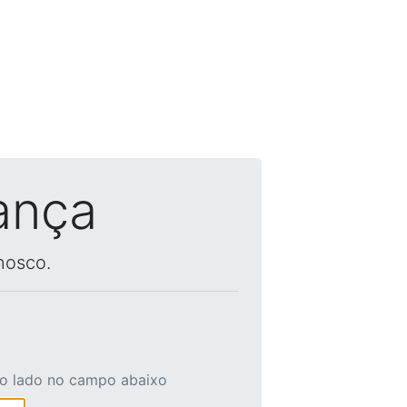
ança
nosco.
ao lado no campo abaixo