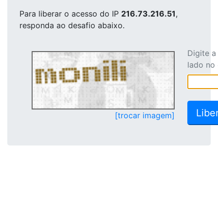
Para liberar o acesso
do IP
216.73.216.51
,
responda ao desafio abaixo.
Digite 
lado no
[trocar imagem]