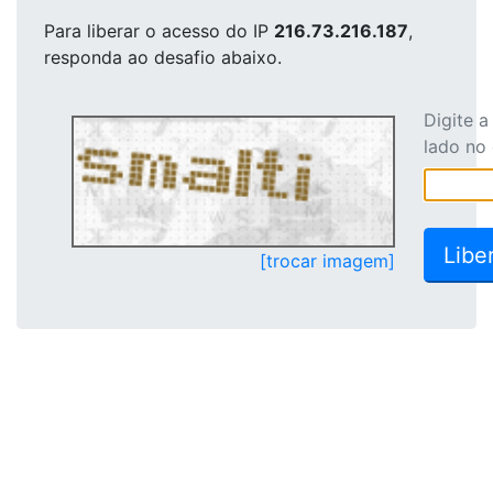
Para liberar o acesso
do IP
216.73.216.187
,
responda ao desafio abaixo.
Digite 
lado no
[trocar imagem]