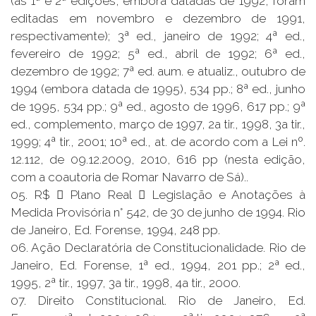
(as 1ª e 2ª edições, embora datadas de 1992, foram
editadas em novembro e dezembro de 1991,
respectivamente); 3ª ed., janeiro de 1992; 4ª ed.,
fevereiro de 1992; 5ª ed., abril de 1992; 6ª ed.,
dezembro de 1992; 7ª ed. aum. e atualiz., outubro de
1994 (embora datada de 1995), 534 pp.; 8ª ed., junho
de 1995, 534 pp.; 9ª ed., agosto de 1996, 617 pp.; 9ª
ed., complemento, março de 1997, 2a tir., 1998, 3a tir.,
1999; 4ª tir., 2001; 10ª ed., at. de acordo com a Lei nº.
12.112, de 09.12.2009, 2010, 616 pp (nesta edição,
com a coautoria de Romar Navarro de Sá)..
05. R$  Plano Real  Legislação e Anotações à
Medida Provisória n° 542, de 30 de junho de 1994. Rio
de Janeiro, Ed. Forense, 1994, 248 pp.
06. Ação Declaratória de Constitucionalidade. Rio de
Janeiro, Ed. Forense, 1ª ed., 1994, 201 pp.; 2ª ed.,
1995, 2ª tir., 1997, 3a tir., 1998, 4a tir., 2000.
07. Direito Constitucional. Rio de Janeiro, Ed.