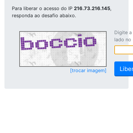
Para liberar o acesso
do IP
216.73.216.145
,
responda ao desafio abaixo.
Digite 
lado no
[trocar imagem]