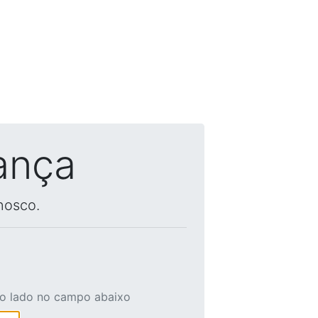
ança
nosco.
ao lado no campo abaixo