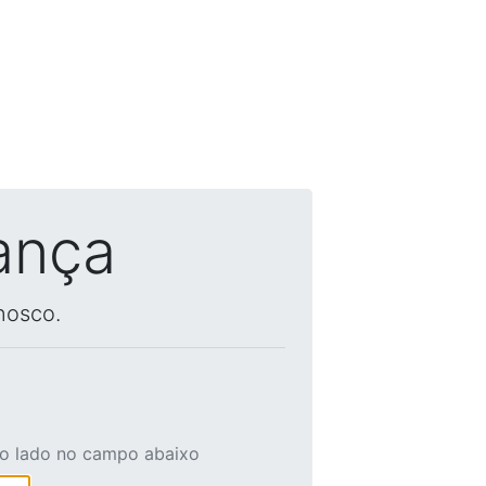
ança
nosco.
ao lado no campo abaixo