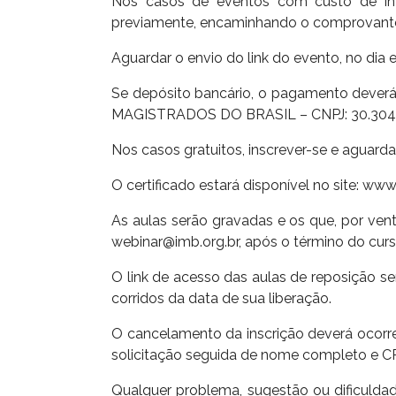
Nos casos de eventos com custo de inv
previamente, encaminhando o comprovante 
Aguardar o envio do link do evento, no dia 
Se depósito bancário, o pagamento deverá
MAGISTRADOS DO BRASIL – CNPJ: 30.304.6
Nos casos gratuitos, inscrever-se e aguard
O certificado estará disponível no site: ww
As aulas serão gravadas e os que, por vent
webinar@imb.org.br, após o término do curs
O link de acesso das aulas de reposição ser
corridos da data de sua liberação.
O cancelamento da inscrição deverá ocorr
solicitação seguida de nome completo e CP
Qualquer problema, sugestão ou dificuldad