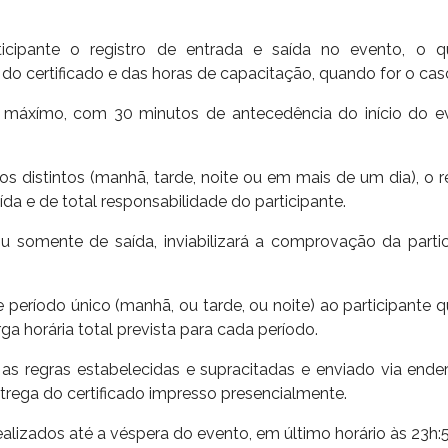
ticipante o registro de entrada e saída no evento, o
o certificado e das horas de capacitação, quando for o cas
no máxímo, com 30 minutos de antecedência do início do e
istintos (manhã, tarde, noite ou em mais de um dia), o re
ída e de total responsabilidade do participante.
ou somente de saída, inviabilizará a comprovação da partic
 período único (manhã, ou tarde, ou noite) ao participante 
ga horária total prevista para cada período.
 as regras estabelecidas e supracitadas e enviado via ende
trega do certificado impresso presencialmente.
alizados até a véspera do evento, em último horário às 23h:5