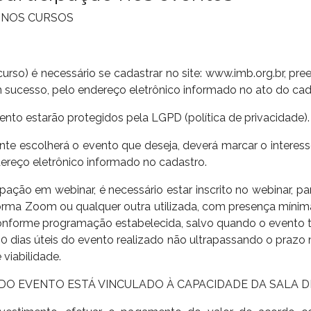
 NOS CURSOS
curso) é necessário se cadastrar no site: www.imb.org.br, p
 sucesso, pelo endereço eletrônico informado no ato do ca
to estarão protegidos pela LGPD (política de privacidade).
ante escolherá o evento que deseja, deverá marcar o interes
ereço eletrônico informado no cadastro.
icipação em webinar, é necessário estar inscrito no webinar, pa
forma Zoom ou qualquer outra utilizada, com presença mínima 
 conforme programação estabelecida, salvo quando o evento te
s 10 dias úteis do evento realizado não ultrapassando o pra
 viabilidade.
 DO EVENTO ESTÁ VINCULADO À CAPACIDADE DA SALA