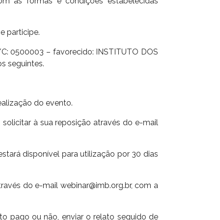
om as formas e condições estabelecidas
 participe.
 C/C: 0500003 – favorecido: INSTITUTO DOS
 seguintes.
ealização do evento.
solicitar à sua reposição através do e-mail
stará disponível para utilização por 30 dias
ravés do e-mail webinar@imb.org.br, com a
to pago ou não, enviar o relato seguido de