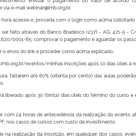
estimento, efetuar o pagamento do valor de acordo c
via e-mail webinar@imb.org.br.
e hora acesse-o, proceda com o login como acima solicitado e
 ser feito através do Banco Bradesco (237) – AG: 471-5 –
20/0001-85, comprovar o pagamento e aguardar os passos
ar o envio do link e proceder como acima explicado.
w.imb.org.br/eventos/minhas inscrições após 10 dias úteis à r
ura, faltarem até 80% (oitenta por cento) das aulas poderão 
o.
á liberado após 30 (trinta) dias úteis do término do curso e e
er com 24 horas de antecedência da realização do evento at
F, nos casos de cursos com custo de investimento.
e na realização da inscrição, em quaisquer dos casos, even