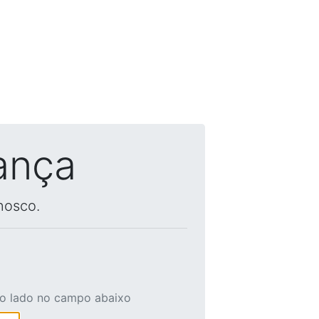
ança
nosco.
ao lado no campo abaixo