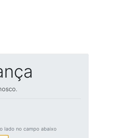
ança
nosco.
ao lado no campo abaixo