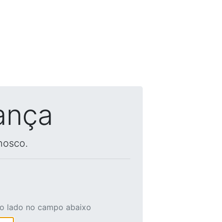
ança
nosco.
ao lado no campo abaixo