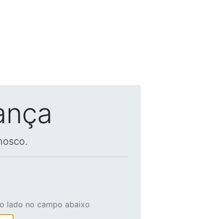
ança
nosco.
ao lado no campo abaixo