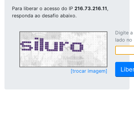
Para liberar o acesso
do IP
216.73.216.11
,
responda ao desafio abaixo.
Digite 
lado no
[trocar imagem]