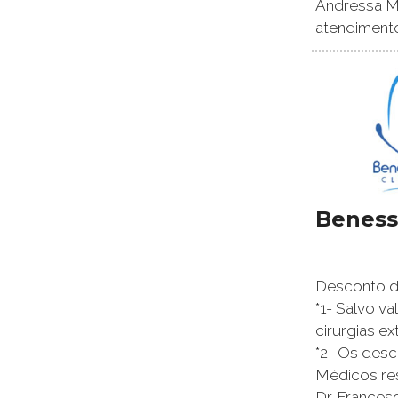
Andressa Ma
atendimento
Beness
Desconto de
*1- Salvo v
cirurgias ex
*2- Os des
Médicos re
Dr. Frances