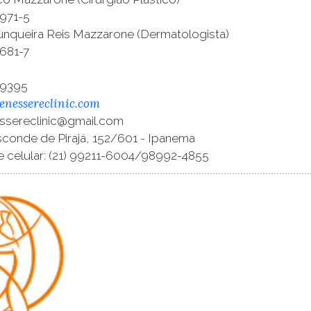
971-5
Junqueira Reis Mazzarone (Dermatologista)
681-7
1-9395
nessereclinic.com
essereclinic@gmail.com
sconde de Pirajá, 152/601 - Ipanema
 celular: (21) 99211-6004/98992-4855