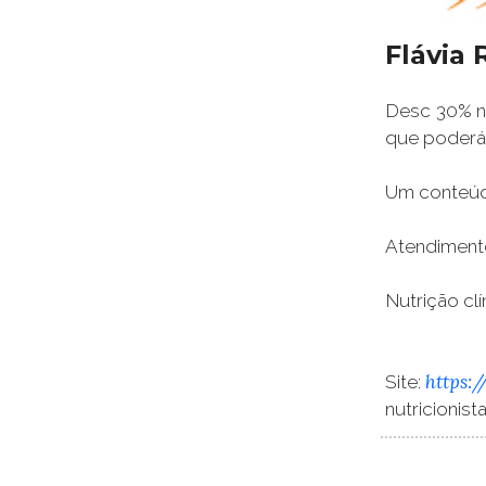
Flávia 
Desc 30% na
que poderá 
Um conteúdo
Atendimento
Nutrição clí
https:
Site:
nutricionis