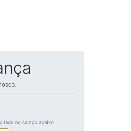
ança
nosco.
ao lado no campo abaixo