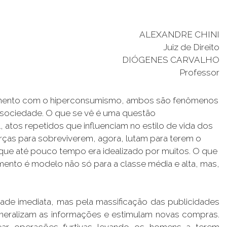
ALEXANDRE CHINI
Juiz de Direito
DIÓGENES CARVALHO
Professor
damento com o hiperconsumismo, ambos são fenômenos
a sociedade. O que se vê é uma questão
, atos repetidos que influenciam no estilo de vida dos
ças para sobreviverem, agora, lutam para terem o
rque até pouco tempo era idealizado por muitos. O que
nto é modelo não só para a classe média e alta, mas,
de imediata, mas pela massificação das publicidades
eneralizam as informações e estimulam novas compras.
ar operações furtivas levando os homens a terem