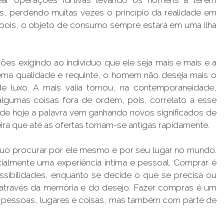
s, perdendo muitas vezes o princípio da realidade em
á, pois, o objeto de consumo sempre estará em uma ilha
es exigindo ao indivíduo que ele seja mais e mais e a
rema qualidade e requinte, o homem não deseja mais o
 luxo. A mais valia tornou, na contemporaneidade,
lgumas coisas fora de ordem, pois, correlato a esse
de hoje a palavra vem ganhando novos significados de
a que até as ofertas tornam-se antigas rapidamente.
duo procurar por ele mesmo e por seu lugar no mundo.
almente uma experiência íntima e pessoal. Comprar é
ssibilidades, enquanto se decide o que se precisa ou
 através da memória e do desejo. Fazer compras é um
s pessoas, lugares e coisas, mas também com parte de