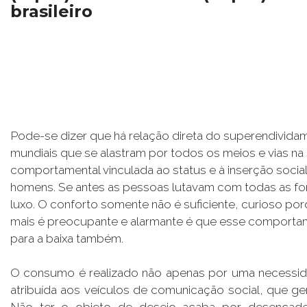
brasileiro
Pode-se dizer que há relação direta do superendivi
mundiais que se alastram por todos os meios e vias n
comportamental vinculada ao status e à inserção social
homens. Se antes as pessoas lutavam com todas as for
luxo. O conforto somente não é suficiente, curioso po
mais é preocupante e alarmante é que esse comportame
para a baixa também.
O consumo é realizado não apenas por uma necessida
atribuída aos veículos de comunicação social, que g
Não ter o objeto de desejo acaba por desencade