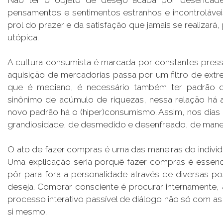
pensamentos e sentimentos estranhos e incontrolávei
prol do prazer e da satisfação que jamais se realizar
utópica.
A cultura consumista é marcada por constantes pressõ
aquisição de mercadorias passa por um filtro de ext
que é mediano, é necessário também ter padrão de
sinônimo de acúmulo de riquezas, nessa relação há a
novo padrão há o (hiper)consumismo. Assim, nos dias 
grandiosidade, de desmedido e desenfreado, de maneir
O ato de fazer compras é uma das maneiras do indiví
Uma explicação seria porquê fazer compras é essenci
pôr para fora a personalidade através de diversas po
deseja. Comprar consciente é procurar internamente,
processo interativo passível de diálogo não só com a
si mesmo.