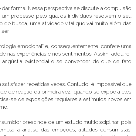
e dar forma. Nessa perspectiva se discute a compulsão
 um processo pelo qual os indivíduos resolvem o seu
 de busca, uma atividade vital que vai muito além das
 ser.
tologia emocional” e, consequentemente, confere uma
 nas experiências e nos sentimentos. Assim, adquire-
angústia existencial e se convencer de que de fato
satisfazer repetidas vezes. Contudo, é impossível que
e de reação da primeira vez, quando se expõe a eles
isa-se de exposições regulares a estímulos novos em
umo.
midor prescinde de um estudo multidisciplinar, pois
pla: a análise das emoções; atitudes consumistas;