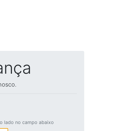
ança
nosco.
ao lado no campo abaixo